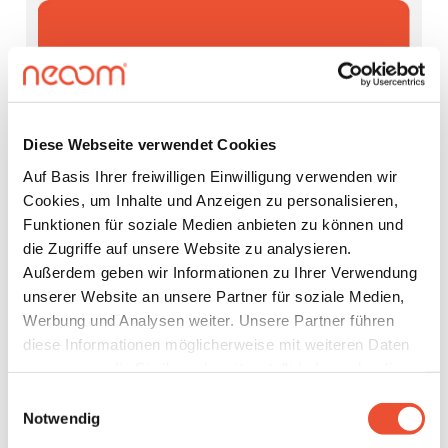
Diese Webseite verwendet Cookies
Auf Basis Ihrer freiwilligen Einwilligung verwenden wir
Cookies, um Inhalte und Anzeigen zu personalisieren,
Funktionen für soziale Medien anbieten zu können und
die Zugriffe auf unsere Website zu analysieren.
Außerdem geben wir Informationen zu Ihrer Verwendung
Social-Media Kit
unserer Website an unsere Partner für soziale Medien,
Werbung und Analysen weiter. Unsere Partner führen
Textbausteine und fertige Sujets für deinen Social
diese Informationen möglicherweise mit weiteren Daten
Media Auftritt.
zusammen, die Sie ihnen bereitgestellt haben oder die
sie im Rahmen Ihrer Nutzung der Dienste gesammelt
Einwilligungsauswahl
Zum Downloadordner >
haben. Details finden Sie unter
Notwendig
https://neoom.com/cookies
.