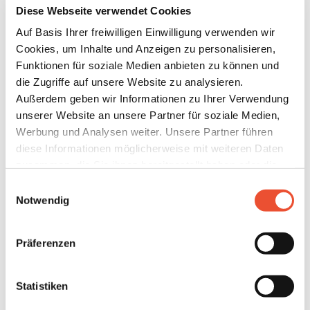
neoom CONNECT vereinfacht Prozesse durch Vernetzung,
Diese Webseite verwendet Cookies
erhöht die Sicherheit der lokalen Energie-Infrastruktur
Auf Basis Ihrer freiwilligen Einwilligung verwenden wir
und ermöglicht auf Basis erneuerbarer Energien
Cookies, um Inhalte und Anzeigen zu personalisieren,
nachhaltige Services für maximale Kundenzufriedenheit.
Funktionen für soziale Medien anbieten zu können und
die Zugriffe auf unsere Website zu analysieren.
MEHR ÜBER NEOOM CONNECT
Außerdem geben wir Informationen zu Ihrer Verwendung
unserer Website an unsere Partner für soziale Medien,
Werbung und Analysen weiter. Unsere Partner führen
diese Informationen möglicherweise mit weiteren Daten
zusammen, die Sie ihnen bereitgestellt haben oder die
sie im Rahmen Ihrer Nutzung der Dienste gesammelt
Einwilligungsauswahl
haben. Details finden Sie unter
Notwendig
https://neoom.com/cookies
.
STROMSPEICHER LÖSUNGEN
Welcher Stromspeicher ist der
Präferenzen
Unsere
Datenschutzbestimmungen
und
AGB
s.
richtige für dich?
Sie können dabei alle Cookies akzeptieren, nur einzelne
Statistiken
Cookie an- oder abwählen oder auch sämtliche technisch