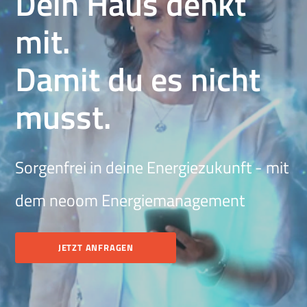
Dein Haus denkt
mit.
Damit du es nicht
musst.
Sorgenfrei in deine Energiezukunft - mit
dem neoom Energiemanagement
JETZT ANFRAGEN