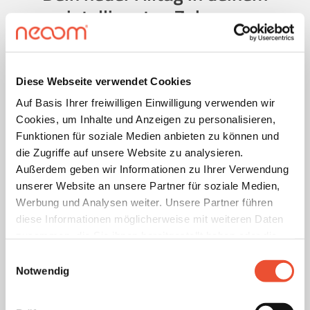
intelligenten Zuhause
Diese Webseite verwendet Cookies
Auf Basis Ihrer freiwilligen Einwilligung verwenden wir
Cookies, um Inhalte und Anzeigen zu personalisieren,
Funktionen für soziale Medien anbieten zu können und
die Zugriffe auf unsere Website zu analysieren.
Außerdem geben wir Informationen zu Ihrer Verwendung
unserer Website an unsere Partner für soziale Medien,
Werbung und Analysen weiter. Unsere Partner führen
diese Informationen möglicherweise mit weiteren Daten
zusammen, die Sie ihnen bereitgestellt haben oder die
sie im Rahmen Ihrer Nutzung der Dienste gesammelt
Einwilligungsauswahl
haben. Details finden Sie unter
Notwendig
https://neoom.com/cookies
.