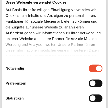
Diese Webseite verwendet Cookies
Auf Basis Ihrer freiwilligen Einwilligung verwenden wir
Cookies, um Inhalte und Anzeigen zu personalisieren,
Funktionen für soziale Medien anbieten zu können und
die Zugriffe auf unsere Website zu analysieren.
Außerdem geben wir Informationen zu Ihrer Verwendung
unserer Website an unsere Partner für soziale Medien,
Werbung und Analysen weiter. Unsere Partner führen
diese Informationen möglicherweise mit weiteren Daten
zusammen, die Sie ihnen bereitgestellt haben oder die
sie im Rahmen Ihrer Nutzung der Dienste gesammelt
Einwilligungsauswahl
haben. Details finden Sie unter
Notwendig
newsletter sign up
https://neoom.com/cookies
.
Präferenzen
Wähle deine Themen aus:
*
Unsere
Datenschutzbestimmungen
und
AGB
s.
Sie können dabei alle Cookies akzeptieren, nur einzelne
Energiegemeinschaften
Förderungen
Statistiken
Cookie an- oder abwählen oder auch sämtliche technisch
Sichere
Energiewende