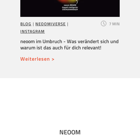
11 MIN
BLOG
|
NEOOMIVERSE
|
7 MIN
BLOG
INSTAGRAM
it
Neuer 
überni
neoom im Umbruch - Was verändert sich und
Wachs
warum ist das auch für dich relevant!
Weite
Weiterlesen >
NEOOM