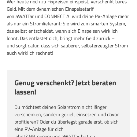
Wer heute noch zu Fixpreisen einspeist, verschenkt bares
Geld.
Mit dem dynamischen
Einspeiset
arif
von
aWATTar
und CONNECT Ai wird deine PV-Anlage mehr
als nur ein Stromlieferant: Sie wird zum smarten System,
das selbst entscheidet, wann sich Einspeisen wirklich
lohnt. Das entlastet dich, bringt mehr Geld zurück –
und
sorgt dafür, dass sich sauberer, selbsterzeugter Strom
auch wirklich rechnet!
Genug verschenkt? Jetzt beraten
lassen!
Du möchtest deinen Solarstrom nicht länger
verschenken, sondern gezielt einsetzen und davon
profitieren? Oder du überlegst gerade erst, ob sich
eine PV-Anlage für dich
lohnt? Mit neoom und aWATTar bist du