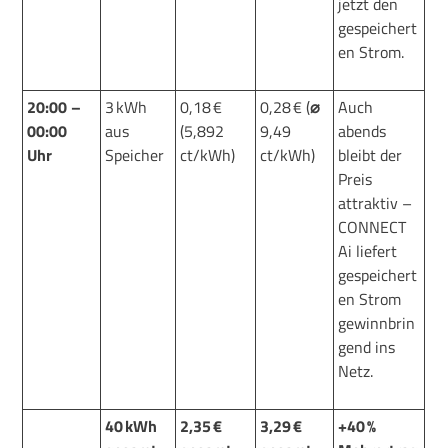
jetzt den
gespeichert
en Strom.
2
0
:00 –
3 kWh
0,18 €
0,28 € (
⌀
Auch
00:00
aus
(5,892
9,49
abends
Uhr
Speicher
ct/kWh)
ct/kWh)
bleibt der
Preis
attraktiv –
CONNECT
Ai
liefert
gespeichert
en Strom
gewinnbrin
gend ins
Netz
.
40 kWh
2,35 €
3,29 €
+40 %