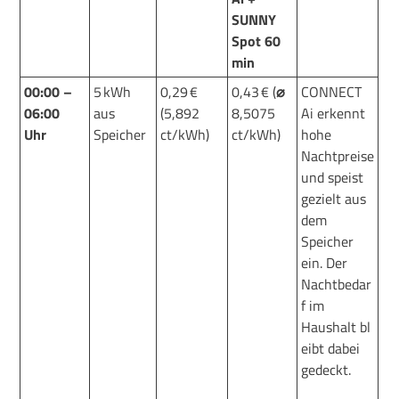
SUNNY
Spot 60
min
0
0
:00 –
5 kWh
0,29 €
0,43 € (
⌀
CONNECT
0
6
:00
aus
(5,892
8,5075
Ai erkennt
Uhr
Speicher
ct/kWh)
ct/kWh)
hohe
Nachtpreise
und speist
gezielt aus
dem
Speicher
ein.
Der
Nachtbedar
f im
Haushalt
bl
eibt dabei
gedeckt.