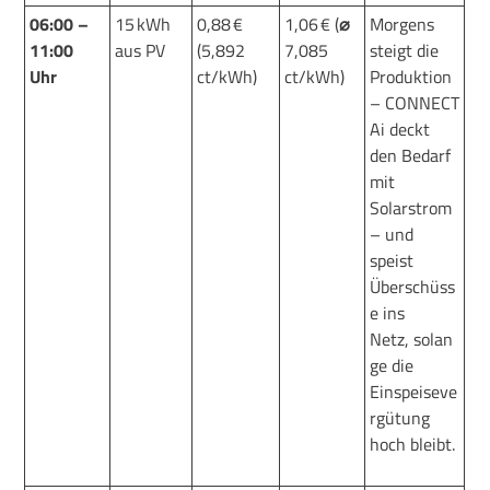
0
6
:00 –
15 kWh
0,88 €
1,06 € (
⌀
Morgens
11:00
aus PV
(5,892
7,085
steigt die
Uhr
ct/kWh)
ct/kWh)
Produktion
–
CONNECT
Ai deckt
den
B
edarf
mit
Solarstrom
–
und
speist
Übersch
ü
ss
e
ins
Netz,
solan
ge
die
Einspeiseve
rgütung
hoch
bleibt.