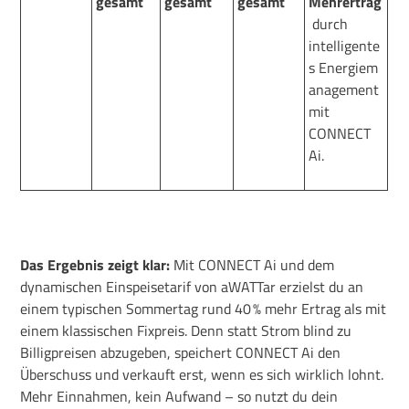
gesamt
gesamt
gesamt
Mehrertrag
durch
intelligente
s
Energie
m
anagement
mit
CONNECT
Ai.
Das Ergebnis zeigt klar:
Mit CONNECT Ai und dem
dynamischen Einspeisetarif von
aWATTar
erzielst du an
einem typischen Sommertag rund
40 % mehr Ertrag
als mit
einem klassischen Fixpreis. Denn statt Strom blind zu
Billigpreisen abzugeben, speichert CONNECT Ai den
Überschuss und verkauft erst, wenn es sich
wirklic
h lohnt.
Mehr Einnahmen, kein Aufwand – so nutzt du dein