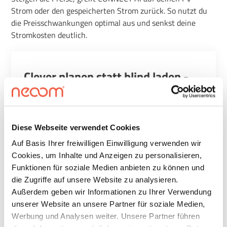
Strom oder den gespeicherten Strom zurück. So nutzt du
die Preisschwankungen optimal aus und senkst deine
Stromkosten deutlich
.
Clever planen statt blind laden -
Warum es die CONNECT Ai
Intelligenz braucht
Diese Webseite verwendet Cookies
Viele Energiemanagementsysteme reagieren nur
auf die aktuellen Marktpreise: Sie laden deinen
Auf Basis Ihrer freiwilligen Einwilligung verwenden wir
Speicher, sobald der Strom günstig ist – egal, ob du
Cookies, um Inhalte und Anzeigen zu personalisieren,
ihn brauchst oder nicht. Das klingt erstmal sinnvoll,
Funktionen für soziale Medien anbieten zu können und
kann aber schnell teuer werden. Denn wenn du
die Zugriffe auf unsere Website zu analysieren.
deinen Speicher mit Netzstrom füllst, den du gar
Außerdem geben wir Informationen zu Ihrer Verwendung
nicht vollständig brauchst, zahlst du nicht nur
unserer Website an unsere Partner für soziale Medien,
unnötige Netzentgelte, sondern blockierst auch
Werbung und Analysen weiter. Unsere Partner führen