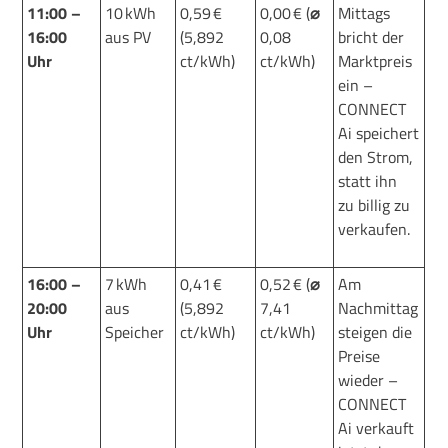
11:00 –
10 kWh
0,59 €
0,00 € (
⌀
Mittags
16:00
aus PV
(5,892
0,08
bricht der
Uhr
ct/kWh)
ct/kWh)
Marktpreis
ein –
CONNECT
Ai speichert
den
Strom
,
statt ihn
zu
billig zu
verkaufen
.
16:00 –
7 kWh
0,41 €
0,52 € (
⌀
Am
2
0
:00
aus
(5,892
7,41
Nachmittag
Uhr
Speicher
ct/kWh)
ct/kWh)
steigen die
Preise
wieder –
CONNECT
Ai verkauft