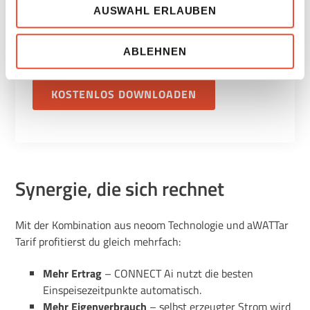
lernt.
Risiko, dass Behörden in den USA auf Ihre Daten zu
AUSWAHL ERLAUBEN
Kontroll- und Überwachungszwecken zugreifen und
Mehr zu CONNECT Ai erfährst du in unserem
Ihnen kein wirksamer Rechtsbehelf zur Verfügung steht.
ABLEHNEN
kostenlosen Fact Sheet!
Sie können Ihre Präferenzen jederzeit anpassen und so
auch eine einmal erteile Einwilligung einfach widerrufen,
indem Sie links unten auf das Symbol klicken.
KOSTENLOS DOWNLOADEN
Uns ist Datenschutz wichtig, hier findest du unsere
Datenschutzbestimmungen
und neoom
AGBs
.
Synergie, die sich rechnet
Mit der Kombination aus neoom Technologie und aWATTar
Tarif profitierst du gleich mehrfach:
Mehr Ertrag
– CONNECT Ai nutzt die besten
Einspeisezeitpunkte automatisch.
Mehr Eigenverbrauch
– selbst erzeugter Strom wird