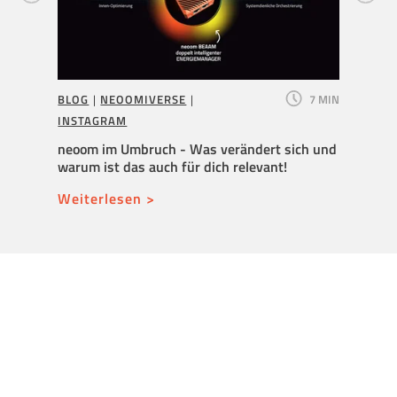
6 MIN
BLOG
|
NEOOMIVERSE
|
7 MIN
BLOG
INSTAGRAM
Neuer 
überni
Y
neoom im Umbruch - Was verändert sich und
Wachs
warum ist das auch für dich relevant!
Weite
Weiterlesen >