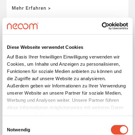
Mehr Erfahren >
Diese Webseite verwendet Cookies
Auf Basis Ihrer freiwilligen Einwilligung verwenden wir
Cookies, um Inhalte und Anzeigen zu personalisieren,
Funktionen für soziale Medien anbieten zu können und
die Zugriffe auf unsere Website zu analysieren.
Außerdem geben wir Informationen zu Ihrer Verwendung
unserer Website an unsere Partner für soziale Medien,
Werbung und Analysen weiter. Unsere Partner führen
diese Informationen möglicherweise mit weiteren Daten
RATGEBER
SMART CHARGING
zusammen, die Sie ihnen bereitgestellt haben oder die
sie im Rahmen Ihrer Nutzung der Dienste gesammelt
Einwilligungsauswahl
So lädst du dein E-Auto günstig
haben. Details finden Sie unter
Notwendig