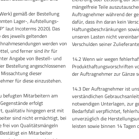
mängelfreie Teile auszutauschen
(Werk) gemäß der Bestellung
Auftragnehmer während der ges
mmten Lager-, Aufstellungs-
dafür, dass ihn daran kein Vers
P“ laut Incoterms 2020). Das
Haftungsbeschränkungen sowie 
 des jeweils geltenden
unseren Lasten nicht vereinbar
Nachnahmesendungen werden von
Verschulden seiner Zulieferante
el, und ferner sind ihr für
nter Angabe von Bestell- und
14.2 Wenn wir wegen fehlerhaf
der Bestellung angeschlossenen
Produkthaftungsvorschriften v
n Missachtung dieser
der Auftragnehmer zur Gänze sc
nehmer für diese einzustehen.
14.3 Der Auftragnehmer ist uns 
zu befugten Mitarbeitern am
verständlichen Gebrauchsanleit
Gegenstände erfolgt
notwendigen Unterlagen, zur g
, qualitativ hingegen erst mit
Bedarfsfall verpflichtet, fehle
iter sind nicht ermächtigt, bei
unverzüglich die Herstellungsu
e frei von Qualitätsmängeln
leisten sowie binnen 14 Tagen 
Bestätigt ein Mitarbeiter