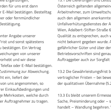
den für uns erst dann
Österreich geltenden allgemei
er E-Mail bestätigen. Bestelltag
Arbeitnehmer, zum Umweltschut
her oder fernmündlicher
auch den allgemein anerkannten
Bestätigung.
Unfallverhütungsdienstes der A
Wien, Adalbert-Stifter-Straße
unter Angabe unserer
Qualität zu entsprechen, auc
rist und sonst spätestens
nicht bekannt gegeben wurde. A
 bestätigen. Ein Vertrag
gefährlicher Güter und über d
weichungen von unserer
Betriebsvorschriften sind gena
vorhebt und wir diese
Auftraggeber auch zur Sorgfalt 
Telefax oder E-Mail bestätigen.
s Zustimmung zur Abweichung.
13.2 Die Gewährleistungsfrist b
t ein, liefert der
vertraglicher Fristen – bei bew
e von uns angenommen, so
der qualitativen Übernahme (5.2
rer Einkaufsbedingungen und
ige Mehrkosten, welche durch
13.3 Es bleibt unserem Ermesse
der Auftragnehmer zu tragen.
Sache, Preisminderung oder – s
handelt – Wandlung begehren. V