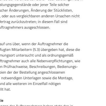
istungsgegenstände oder jener Teile solcher
scher Änderungen, Änderung der Stücklisten,
 oder aus vergleichbaren anderen Ursachen nicht
trag zurückzutreten; in diesem Fall sind
uftragnehmers ausgeschlossen.
 auf uns über, wenn der Auftragnehmer die
fugten Mitarbeitern (5.3) übergeben hat, diese die
mmungsort untersucht und als ordnungsgemäß
tragnehmer auch alle Nebenverpflichtungen, wie
chen Prüfnachweise, Beschreibungen, Bedienungs-
pien der der Bestellung angeschlossenen
n notwendigen Unterlagen sowie die Montage,
nd alle weiteren im Einzelfall nötigen
lt hat.
ie
ungen des Auftragnehmers haben stets den in