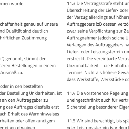
11.3 Die Vertragsstrafe steht
mmen wurde.
Überschreitung der Liefer- oder 
der Verzug allerdings auf höhe
chaffenheit genau auf unsere
Auftraggebers (zB dessen verzög
 Qualität sind deutlich
zwar seine Verpflichtung zur Za
chriftlichen Zustimmung
Auftragnehmer jedoch solche Um
Verlangen des Auftraggebers nac
Liefer- oder Leistungstermin u
a“) genannt, stimmt der
erstreckt. Die vereinbarte Vert
seren Bestellungen in einem
Unzumutbarkeit – die Einhaltung
 Ausmaß zu.
Termins. Nicht als höhere Gewa
dass Werkstoffe, Werkstücke od
oder in den bestellten
der Bestellung Unklarheiten, ist
11.4 Die vorstehende Regelung ü
s an den Auftraggeber zu
uneingeschränkt auch für Vertr
g des Auftrages diesfalls erst
Sicherstellung besonderer Eige
nach Erhalt des Warnhinweises
arheiten oder offenkundigem
11.5 Wir sind berechtigt, bis s
mer einen etwaigen
oder Leistungstermin (vor dem E