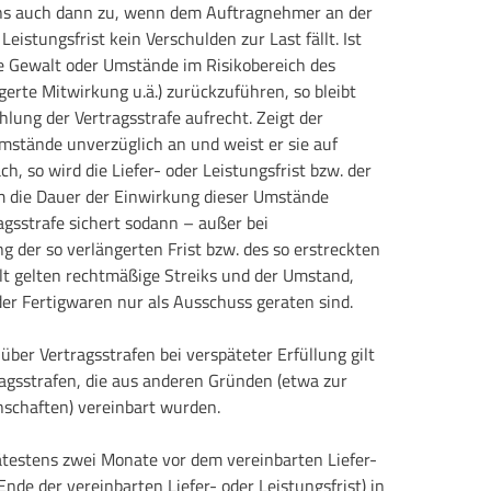
 uns auch dann zu, wenn dem Auftragnehmer an der
Leistungsfrist kein Verschulden zur Last fällt. Ist
re Gewalt oder Umstände im Risikobereich des
erte Mitwirkung u.ä.) zurückzuführen, so bleibt
hlung der Vertragsstrafe aufrecht. Zeigt der
stände unverzüglich an und weist er sie auf
h, so wird die Liefer- oder Leistungsfrist bzw. der
m die Dauer der Einwirkung dieser Umstände
ragsstrafe sichert sodann – außer bei
 der so verlängerten Frist bzw. des so erstreckten
lt gelten rechtmäßige Streiks und der Umstand,
er Fertigwaren nur als Ausschuss geraten sind.
ber Vertragsstrafen bei verspäteter Erfüllung gilt
agsstrafen, die aus anderen Gründen (etwa zur
nschaften) vereinbart wurden.
pätestens zwei Monate vor dem vereinbarten Liefer-
nde der vereinbarten Liefer- oder Leistungsfrist) in