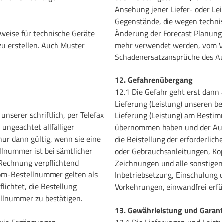
Ansehung jener Liefer- oder Le
Gegenstände, die wegen techni
weise für technische Geräte
Änderung der Forecast Planung,
zu erstellen. Auch Muster
mehr verwendet werden, vom Ver
Schadenersatzansprüche des A
12. Gefahrenübergang
12.1 Die Gefahr geht erst dann
Lieferung (Leistung) unseren be
nserer schriftlich, per Telefax
Lieferung (Leistung) am Besti
ungeachtet allfälliger
übernommen haben und der Auf
ur dann gültig, wenn sie eine
die Beistellung der erforderli
lnummer ist bei sämtlicher
oder Gebrauchsanleitungen, Ko
 Rechnung verpflichtend
Zeichnungen und alle sonstige
oom-Bestellnummer gelten als
Inbetriebsetzung, Einschulung u
lichtet, die Bestellung
Vorkehrungen, einwandfrei erfül
ellnummer zu bestätigen.
13. Gewährleistung und Garant
wie Ergänzungen,
13.1 Die Lieferungen und Leist