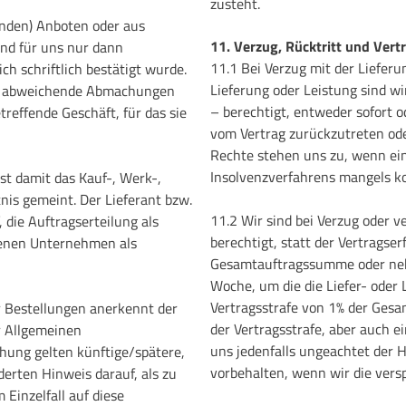
zusteht.
nden) Anboten oder aus
11. Verzug, Rücktritt und Vert
nd für uns nur dann
11.1 Bei Verzug mit der Lieferu
h schriftlich bestätigt wurde.
Lieferung oder Leistung sind w
e abweichende Abmachungen
– berechtigt, entweder sofort 
reffende Geschäft, für das sie
vom Vertrag zurückzutreten ode
Rechte stehen uns zu, wenn ei
Insolvenzverfahrens mangels 
ist damit das Kauf-, Werk-,
nis gemeint. Der Lieferant bzw.
11.2 Wir sind bei Verzug oder v
 die Auftragserteilung als
berechtigt, statt der Vertragse
denen Unternehmen als
Gesamtauftragssumme oder nebe
Woche, um die die Liefer- oder 
Vertragsstrafe von 1% der Ges
 Bestellungen anerkennt der
der Vertragsstrafe, aber auch 
r Allgemeinen
uns jedenfalls ungeachtet der
hung gelten künftige/spätere,
vorbehalten, wenn wir die vers
derten Hinweis darauf, als zu
Einzelfall auf diese