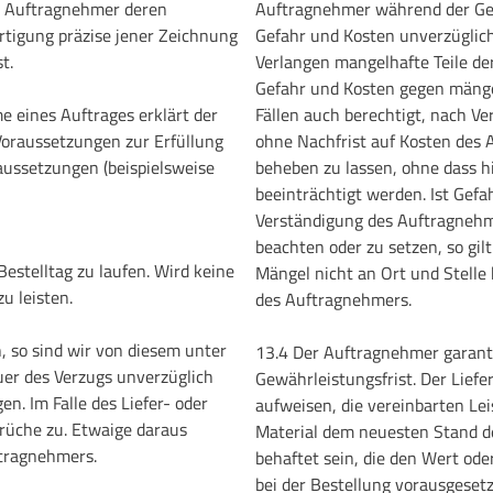
r Auftragnehmer deren
Auftragnehmer während der Gew
rtigung präzise jener Zeichnung
Gefahr und Kosten unverzüglic
t.
Verlangen mangelhafte Teile der
Gefahr und Kosten gegen mängel
e eines Auftrages erklärt der
Fällen auch berechtigt, nach V
Voraussetzungen zur Erfüllung
ohne Nachfrist auf Kosten des 
aussetzungen (beispielsweise
beheben zu lassen, ohne dass 
beeinträchtigt werden. Ist Gefa
Verständigung des Auftragnehme
beachten oder zu setzen, so gi
Bestelltag zu laufen. Wird keine
Mängel nicht an Ort und Stell
zu leisten.
des Auftragnehmers.
n, so sind wir von diesem unter
13.4 Der Auftragnehmer garanti
uer des Verzugs unverzüglich
Gewährleistungsfrist. Der Lief
en. Im Falle des Liefer- oder
aufweisen, die vereinbarten Le
rüche zu. Etwaige daraus
Material dem neuesten Stand de
tragnehmers.
behaftet sein, die den Wert ode
bei der Bestellung vorausgese