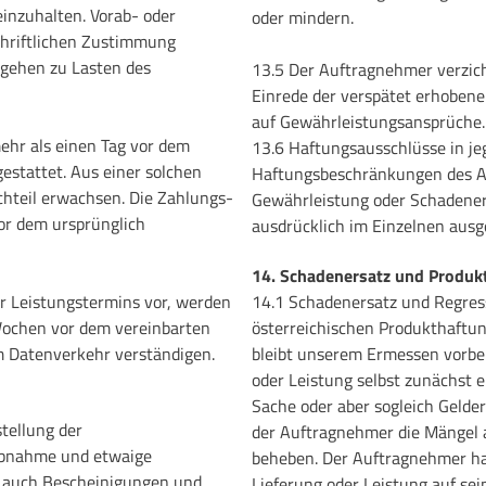
einzuhalten. Vorab- oder
oder mindern.
chriftlichen Zustimmung
 gehen zu Lasten des
13.5 Der Auftragnehmer verzich
Einrede der verspätet erhobene
auf Gewährleistungsansprüche.
mehr als einen Tag vor dem
13.6 Haftungsausschlüsse in je
stattet. Aus einer solchen
Haftungsbeschränkungen des Au
achteil erwachsen. Die Zahlungs-
Gewährleistung oder Schadeners
vor dem ursprünglich
ausdrücklich im Einzelnen ausg
14. Schadenersatz und Produk
er Leistungstermins vor, werden
14.1 Schadenersatz und Regress
Wochen vor dem vereinbarten
österreichischen Produkthaftun
em Datenverkehr verständigen.
bleibt unserem Ermessen vorbe
oder Leistung selbst zunächst
Sache oder aber sogleich Gelde
tellung der
der Auftragnehmer die Mängel a
iebnahme und etwaige
beheben. Der Auftragnehmer ha
g auch Bescheinigungen und
Lieferung oder Leistung auf se