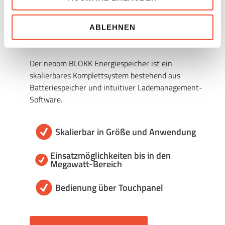
BLOKK
Kontroll- und Überwachungszwecken zugreifen und
Skalierbarer Großspeicher
Ihnen kein wirksamer Rechtsbehelf zur Verfügung steht.
ABLEHNEN
Sie können Ihre Präferenzen jederzeit anpassen und so
für Gewerbe & Industrie
auch eine einmal erteile Einwilligung einfach widerrufen,
indem Sie links unten auf das Symbol klicken.
Der neoom BLOKK Energiespeicher ist ein
skalierbares Komplettsystem bestehend aus
Uns ist Datenschutz wichtig, hier findest du unsere
Batteriespeicher und intuitiver Lademanagement-
Datenschutzbestimmungen
und neoom
AGBs
.
Software.
Skalierbar in Größe und Anwendung
Einsatzmöglichkeiten bis in den
Megawatt-Bereich
Bedienung über Touchpanel