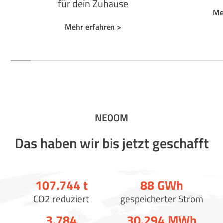
für dein Zuhause
Me
Mehr erfahren
>
NEOOM
Das haben wir bis jetzt geschafft
107.750
t
88
GWh
CO2 reduziert
gespeicherter Strom
3.790
30.300
MWh