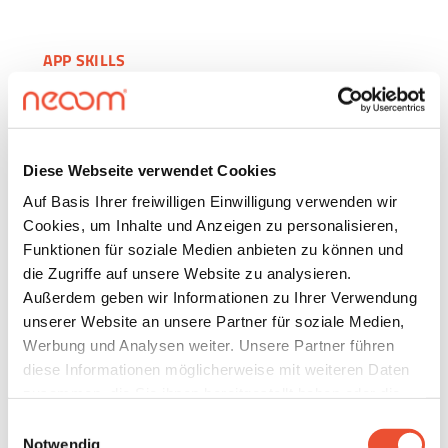
APP SKILLS
KLUUB
Über den KLUUB in der neoom App kannst du
einfach und unkompliziert an einer
Diese Webseite verwendet Cookies
Energiegemeinschaft teilnehmen. Ob du als
Auf Basis Ihrer freiwilligen Einwilligung verwenden wir
Stromproduzent deinen überschüssigen Ökostrom
Cookies, um Inhalte und Anzeigen zu personalisieren,
direkt an Nachbarn verkaufst oder als
Funktionen für soziale Medien anbieten zu können und
Stromverbraucher nachhaltig erzeugte Energie
die Zugriffe auf unsere Website zu analysieren.
beziehst: Der KLUUB bringt Menschen zusammen,
Außerdem geben wir Informationen zu Ihrer Verwendung
die Strom lokal teilen möchten. So profitieren
unserer Website an unsere Partner für soziale Medien,
Produzenten von stabilen Einspeisevergütungen
Werbung und Analysen weiter. Unsere Partner führen
und höheren Erträgen, während Verbraucher
diese Informationen möglicherweise mit weiteren Daten
günstigen und 100 % regionalen Ökostrom
zusammen, die Sie ihnen bereitgestellt haben oder die
genießen – ganz ohne eigene PV-Anlage. UND:
sie im Rahmen Ihrer Nutzung der Dienste gesammelt
Einwilligungsauswahl
Durch den Energiehandel vor Ort stärkst du auch
haben. Details finden Sie unter
Notwendig