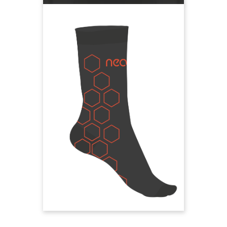
neoom Socken
Waben
Du bist detailverliebt? Mit dem
dezenten neoom branding trage
auch deine Füße die Message für
die Energiewende in die Welt.
10% Polyamid,
85% Biobaumwolle,
5% Elastan, Wabenmuster
Socken vorbestellen