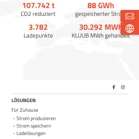
107.750
t
88
GWh
CO2 reduziert
gespeicherter Strom
3.790
30.300
MWh
Ladepunkte
KLUUB MWh gehandelt
LÖSUNGEN
Für Zuhause
Strom produzieren
Strom speichern
Lade­lösungen