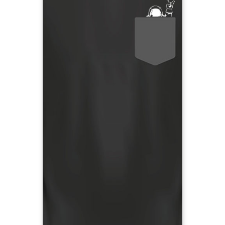
Die neoom Astronauten sind mit
dem neuen Spaceshuttle aka
Headquarter Free City gelandet.
Werde auch du ein Crew-Mitglied,
indem du für die Energiewende
Die Brusttasche enthält
rockst.
noch mehr Hinweise auf die
Energiewende: Wenn du die Tasche
leicht nach unten ziehst, kannst du
allen zeigen, was du von fossilen
Energieträgern hältst ;)
100% Bio-Baumwolle, Label am
Ärmel, #webuildfreecity Schriftzug
am Rücken
T-Shirt vorbestellen