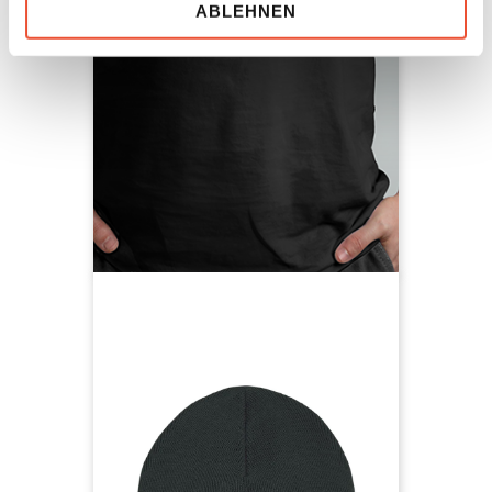
superhero bist!
ABLEHNEN
Sie können Ihre Präferenzen jederzeit anpassen und so
auch eine einmal erteile Einwilligung einfach widerrufen,
100% Bio-Baumwolle, Label am
indem Sie links unten auf das Symbol klicken.
Ärmel, #wefixdoomsday Schriftzug
am Rücken
Uns ist Datenschutz wichtig, hier findest du unsere
Datenschutzbestimmungen
und neoom
AGBs
.
T-Shirt vorbestellen
neoom Beanie
Damit du auch im Winter die Sonne
genießen kannst und voller
Energie im Schnee toben kannst,