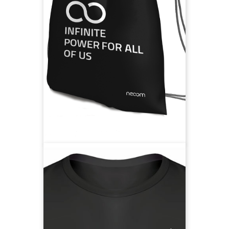
Mit dem Gymbag bist du stets
flexibel und kannst auf dem Weg
zum Sport andere motivieren zu
'infinite power for all of us'.
100% Bio-Baumwolle, Weite
anpassbar
Gymbag vorbestellen
'Rock on' für die
Energiewende