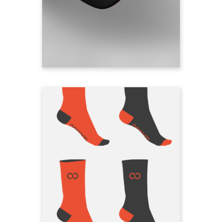
Schriftzug an der Seite
Snapback-Cap vorbestellen
neoom Socken
Tennis
Du bist detailverliebt? Mit dem
dezenten neoom branding tragen
auch deine Füße die Message für
die Energiewende in die Welt. In
zwei unterschiedlichen Farben