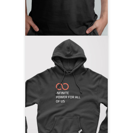
Ärmel, #followneoom Schriftzug am
Rücken
T-Shirt vorbestellen
Infinite Power for
all of us
Das Motto, das uns bei neoom
täglich begleitet, denn es gibt
ausreichend Energie für alle!
85% Bio-Baumwolle, 15% recyceltes
Polyester, Label an der Brusttasche,
#followneoom Schriftzug am