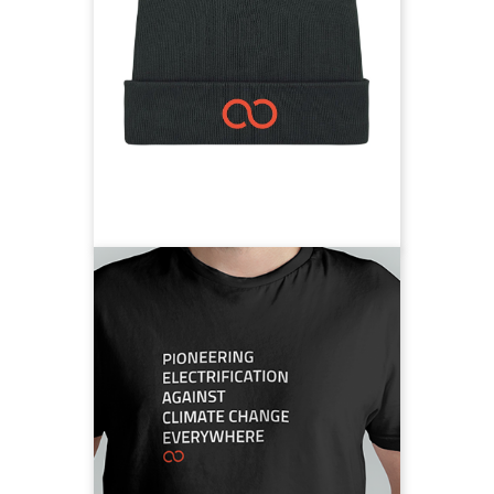
gibt es eine Mütze, die dich
warmhält.
100% Bio-Baumwolle,
#followneoom, neoom Logo in der
Mitte, Label an der Seite
Beanie vorbestellen
PEACE
Wir sind für dezentrale,
friedensfördernde
Energielösungen: PEACE -
Pioneering Electrification against