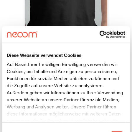
100% Bio-Baumwolle, Label am
Ärmel, #followneoom Schriftzug am
Rücken
T-Shirt vorbestellen
Diese Webseite verwendet Cookies
Auf Basis Ihrer freiwilligen Einwilligung verwenden wir
We are the future
Cookies, um Inhalte und Anzeigen zu personalisieren,
Funktionen für soziale Medien anbieten zu können und
die Zugriffe auf unsere Website zu analysieren.
Wir glauben nicht nur an unsere
Außerdem geben wir Informationen zu Ihrer Verwendung
Zukunft, wir gestalten sie! Für uns
unserer Website an unsere Partner für soziale Medien,
ist die Zukunft der Energie digital,
Werbung und Analysen weiter. Unsere Partner führen
dezentral und demokratisch: We
diese Informationen möglicherweise mit weiteren Daten
!
are the future
zusammen, die Sie ihnen bereitgestellt haben oder die
sie im Rahmen Ihrer Nutzung der Dienste gesammelt
100% Bio-Baumwolle, Label am
Einwilligungsauswahl