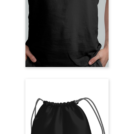
climate change everywhere.
100% Bio-Baumwolle, Label am
Ärmel, #wefixdoomsday Schriftzug
am Rücken
T-Shirt vorbestellen
Energiewende
bedeutet
Bewegung