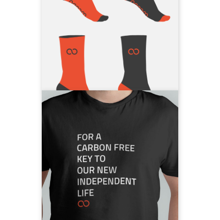
erhältlich.
10% Polyamid,
85% Biobaumwolle,
5% Elastan
neoom Socken vorbestellen
FCKOIL
Genug von fossilen Energien?
Dann ist diese Message genau
richtig für dich: FCKOIL - For a
carbon free key to our new
independent life