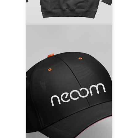
Rücken
Hoodie vorbestellen
neoom Snapback-
Cap
Die Sonne scheint - die PV-
Anlagen laufen auf Hochtouren.
Damit dein Kopf aber nicht zu
qualmen beginnt, gibt es das
neoom Cap. Für entspannte
Sommertage!
100% Bio-Baumwolle, Größe
verstellbar, #followneoom