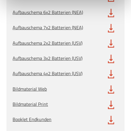
Aufbauschema 6x2 Batterien (NEA)
Uns ist Datenschutz wichtig, hier findest du unsere
Datenschutzbestimmungen
und neoom
AGBs
.
Aufbauschema 7x2 Batterien (NEA)
Aufbauschema 2x2 Batterien (USV)
Aufbauschema 3x2 Batterien (USV)
Aufbauschema 4x2 Batterien (USV)
Bildmaterial Web
Bildmaterial Print
Booklet Endkunden