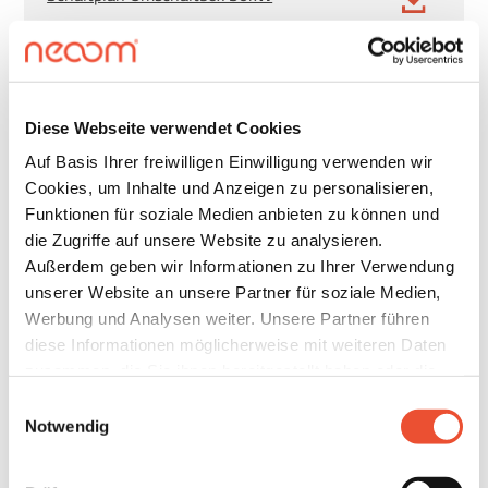
Schaltplan Umschaltbox 50kW
Datenblatt 1-fach Sockel
Diese Webseite verwendet Cookies
Auf Basis Ihrer freiwilligen Einwilligung verwenden wir
Datenblatt 2-fach Sockel
Cookies, um Inhalte und Anzeigen zu personalisieren,
Funktionen für soziale Medien anbieten zu können und
Verschaltungsschema 6kW
die Zugriffe auf unsere Website zu analysieren.
Außerdem geben wir Informationen zu Ihrer Verwendung
Verschaltungsschema 8kW
unserer Website an unsere Partner für soziale Medien,
Werbung und Analysen weiter. Unsere Partner führen
Verschaltungsschema 10kW
diese Informationen möglicherweise mit weiteren Daten
zusammen, die Sie ihnen bereitgestellt haben oder die
CE Konformitätserklärung
sie im Rahmen Ihrer Nutzung der Dienste gesammelt
Einwilligungsauswahl
haben. Details finden Sie unter
Notwendig
TOR Zertifikat USV
https://neoom.com/cookies
.