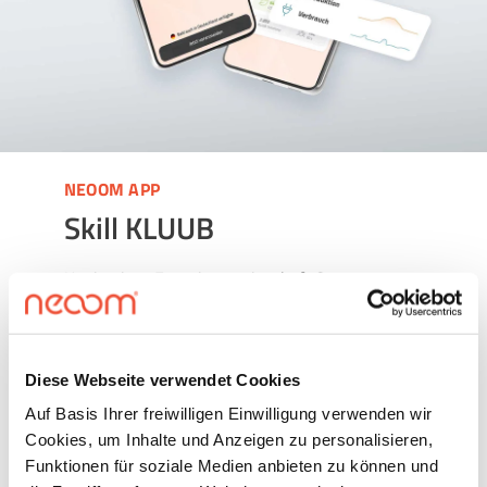
NEOOM APP
Skill KLUUB
Um in einer Energiegemeinschaft Strom zu
handeln, brauchst du keine neoom Produkte außer
dem neoom KLUUB.
Der neoom KLUUB ermöglicht
dir einfach & unbürokratisch die richtige
Diese Webseite verwendet Cookies
Energiegemeinschaft zu finden. Doch nicht nur
das, wir begleiten deine Energiegemeinschaft
Auf Basis Ihrer freiwilligen Einwilligung verwenden wir
durch ihr gesamtes Bestehen hindurch.
Cookies, um Inhalte und Anzeigen zu personalisieren,
Funktionen für soziale Medien anbieten zu können und
Das alles übernimmt der neoom KLUUB für dich: