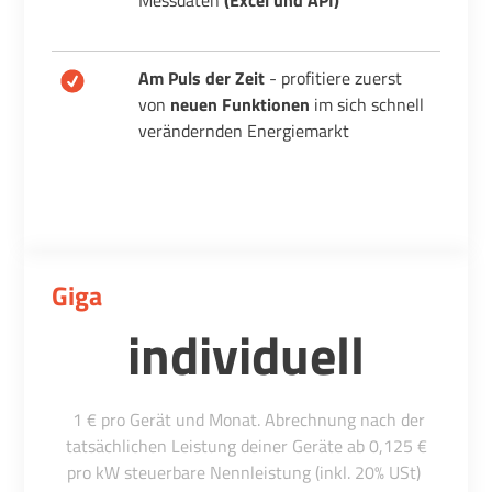
Messdaten
(Excel und API)
Am Puls der Zeit
- profitiere zuerst
von
neuen Funktionen
im sich schnell
verändernden Energiemarkt
Giga
individuell
1 € pro Gerät und Monat. Abrechnung nach der
tatsächlichen Leistung
deiner Geräte ab 0,125 €
pro kW steuerbare Nennleistung (inkl. 20% USt)