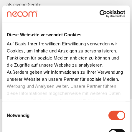
als eigene Geräte.
Beispiele:
Ein zusätzlicher, nicht zum neoom Speichersystem
Diese Webseite verwendet Cookies
gehörender NEEO Hybridwechselrichter zählt als
Auf Basis Ihrer freiwilligen Einwilligung verwenden wir
weiteres neoom Gerät
Cookies, um Inhalte und Anzeigen zu personalisieren,
Ein zusätzlicher, nicht zum neoom Speichersystem
Funktionen für soziale Medien anbieten zu können und
gehörender SOFAR oder SOLAX Wechselrichter zählt
die Zugriffe auf unsere Website zu analysieren.
als weiteres Fremdgerät
Außerdem geben wir Informationen zu Ihrer Verwendung
Ein Zähler, der für die Messung des
unserer Website an unsere Partner für soziale Medien,
Energieverbrauchs einer Wärmepumpe eingesetzt
Werbung und Analysen weiter. Unsere Partner führen
wird, zählt als weiteres Fremdgerät
diese Informationen möglicherweise mit weiteren Daten
zusammen, die Sie ihnen bereitgestellt haben oder die
sie im Rahmen Ihrer Nutzung der Dienste gesammelt
Einwilligungsauswahl
haben. Details finden Sie unter
Notwendig
https://neoom.com/cookies
.