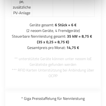
pe,
zusätzliche
Uns ist Datenschutz wichtig, hier findest du unsere
PV-Anlage
Datenschutzbestimmungen
und neoom
AGBs
.
Geräte gesamt:
6 Stück = 6 €
(2 neoom Geräte, 4 Fremdgeräte)
Steuerbare Nennleistung gesamt:
35 kW = 8,75 €
(35 x 0,25 = 8,75 €)
Gesamtpreis pro Monat:
14,75 €
** unterstützte Geräte können unter neoom IoE
Geräteliste gefunden werden
*** RFID Karten Unterstützung bei Anbindung über
OCPP
* Giga Preisstaffelung für Nennleistung