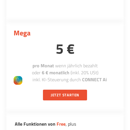
Mega
5 €
pro Monat
wenn jährlich bezahlt
oder
6 € monatlich
(inkl. 20% USt)
inkl. KI-Steuerung durch
CONNECT Ai
JETZT STARTEN
Alle Funktionen von
Free
, plus