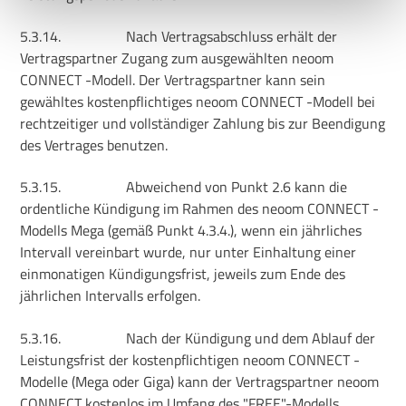
5.3.14.
Nach Vertragsabschluss erhält der
Uns ist Datenschutz wichtig, hier findest du unsere
Vertragspartner Zugang zum ausgewählten neoom
Datenschutzbestimmungen
und neoom
AGBs
.
CONNECT -Modell. Der Vertragspartner kann sein
gewähltes kostenpflichtiges neoom CONNECT -Modell bei
rechtzeitiger und vollständiger Zahlung bis zur Beendigung
des Vertrages benutzen.
5.3.15.
Abweichend von Punkt 2.6 kann die
ordentliche Kündigung im Rahmen des neoom CONNECT -
Modells Mega (gemäß Punkt 4.3.4.), wenn ein jährliches
Intervall vereinbart wurde, nur unter Einhaltung einer
einmonatigen Kündigungsfrist, jeweils zum Ende des
jährlichen Intervalls erfolgen.
5.3.16.
Nach der Kündigung und dem Ablauf der
Leistungsfrist der kostenpflichtigen neoom CONNECT -
Modelle (Mega oder Giga) kann der Vertragspartner neoom
CONNECT kostenlos im Umfang des "FREE"-Modells