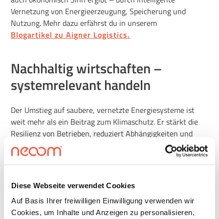
Vernetzung von Energieerzeugung, Speicherung und
Nutzung. Mehr dazu erfährst du in unserem
Blogartikel zu Aigner Logistics.
Nachhaltig wirtschaften –
systemrelevant handeln
Der Umstieg auf saubere, vernetzte Energiesysteme ist
weit mehr als ein Beitrag zum Klimaschutz. Er stärkt die
Resilienz von Betrieben, reduziert Abhängigkeiten und
unterstützt die Stabilität der Stromnetze – zentrale Ziele
der europäischen Energiepolitik.
Unternehmen, die heute in smarte Energieinfrastruktur
Diese Webseite verwendet Cookies
investieren, gestalten aktiv die Zukunft der
Auf Basis Ihrer freiwilligen Einwilligung verwenden wir
Energieversorgung mit –
wirtschaftlich, technologisch
Cookies, um Inhalte und Anzeigen zu personalisieren,
und ökologisch
.