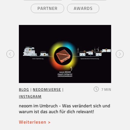
PARTNER
AWARDS
6 MIN
BLOG
|
NEOOMIVERSE
|
7 MIN
BLOG
INSTAGRAM
Neuer 
überni
Y
neoom im Umbruch - Was verändert sich und
Wachs
warum ist das auch für dich relevant!
Weite
Weiterlesen >