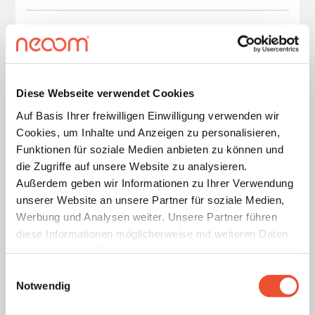
Diese Webseite verwendet Cookies
Auf Basis Ihrer freiwilligen Einwilligung verwenden wir
Cookies, um Inhalte und Anzeigen zu personalisieren,
Funktionen für soziale Medien anbieten zu können und
die Zugriffe auf unsere Website zu analysieren.
Außerdem geben wir Informationen zu Ihrer Verwendung
unserer Website an unsere Partner für soziale Medien,
Werbung und Analysen weiter. Unsere Partner führen
RATGEBER
SMART CHARGING
diese Informationen möglicherweise mit weiteren Daten
zusammen, die Sie ihnen bereitgestellt haben oder die
So lädst du dein E-Auto günstig
sie im Rahmen Ihrer Nutzung der Dienste gesammelt
Einwilligungsauswahl
haben. Details finden Sie unter
Notwendig
Mehr Erfahren >
https://neoom.com/cookies
.