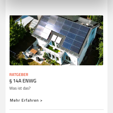
indem Sie links unten auf das Symbol klicken.
Uns ist Datenschutz wichtig, hier findest du unsere
Datenschutzbestimmungen
und neoom
AGBs
.
RATGEBER
§ 14A ENWG
Was ist das?
Mehr Erfahren >