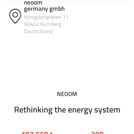
neoom
Datenschutzbestimmungen
und neoom
AGBs
.
germany gmbh
Königstorgraben 11
90402 Nürnberg
Deutschland
NEOOM
Rethinking the energy system