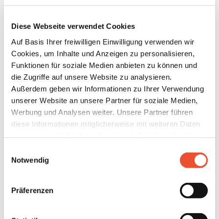
Diese Webseite verwendet Cookies
Auf Basis Ihrer freiwilligen Einwilligung verwenden wir
neoom international gmbh
Cookies, um Inhalte und Anzeigen zu personalisieren,
Free City
Funktionen für soziale Medien anbieten zu können und
Galgenau 51
die Zugriffe auf unsere Website zu analysieren.
4240 Freistadt
Außerdem geben wir Informationen zu Ihrer Verwendung
Österreich
unserer Website an unsere Partner für soziale Medien,
Werbung und Analysen weiter. Unsere Partner führen
diese Informationen möglicherweise mit weiteren Daten
zusammen, die Sie ihnen bereitgestellt haben oder die
sie im Rahmen Ihrer Nutzung der Dienste gesammelt
Einwilligungsauswahl
neoom
haben. Details finden Sie unter
Notwendig
Subsidiary Vienna
https://neoom.com/cookies
.
THE ICON VIENNA
Präferenzen
Wiedner Gürtel 9, 11 & 13
Unsere
Datenschutzbestimmungen
und
AGB
s.
Gertrude-Fröhlich-Sandner-Straße 2 & 4
Sie können dabei alle Cookies akzeptieren, nur einzelne