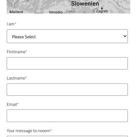
I am
*
Firstname
*
Lastname
*
Email
*
Your message to neoom
*