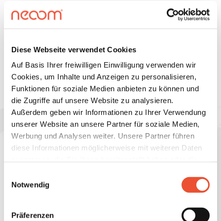
NEOOM
Diese Webseite verwendet Cookies
Auf Basis Ihrer freiwilligen Einwilligung verwenden wir
Das haben wir bis jetzt geschafft
Cookies, um Inhalte und Anzeigen zu personalisieren,
Funktionen für soziale Medien anbieten zu können und
die Zugriffe auf unsere Website zu analysieren.
107.750
t
88
GWh
Außerdem geben wir Informationen zu Ihrer Verwendung
unserer Website an unsere Partner für soziale Medien,
CO2 reduziert
gespeicherter Strom
Werbung und Analysen weiter. Unsere Partner führen
3.790
30.300
MWh
diese Informationen möglicherweise mit weiteren Daten
Ladepunkte
KLUUB MWh gehandelt
zusammen, die Sie ihnen bereitgestellt haben oder die
sie im Rahmen Ihrer Nutzung der Dienste gesammelt
Einwilligungsauswahl
haben. Details finden Sie unter
Notwendig
https://neoom.com/cookies
.
Präferenzen
Unsere
Datenschutzbestimmungen
und
AGB
s.