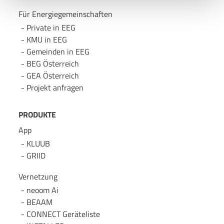
Für Energie­gemeinschaften
Uns ist Datenschutz wichtig, hier findest du unsere
Private in EEG
Datenschutzbestimmungen
und neoom
AGBs
.
KMU in EEG
Gemeinden in EEG
BEG Österreich
GEA Österreich
Projekt anfragen
PRODUKTE
App
KLUUB
GRIID
Vernetzung
neoom Ai
BEAAM
CONNECT Geräteliste