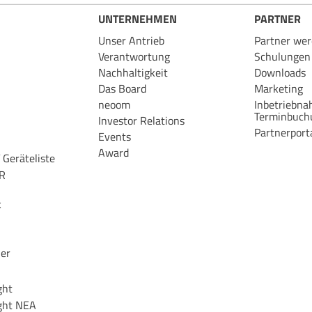
UNTERNEHMEN
PARTNER
Unser Antrieb
Partner we
Verantwortung
Schulungen
Nachhaltigkeit
Downloads
Das Board
Marketing
neoom
Inbetriebn
Terminbuch
Investor Relations
Partnerport
Events
Award
Geräteliste
R
k
er
ght
ght NEA