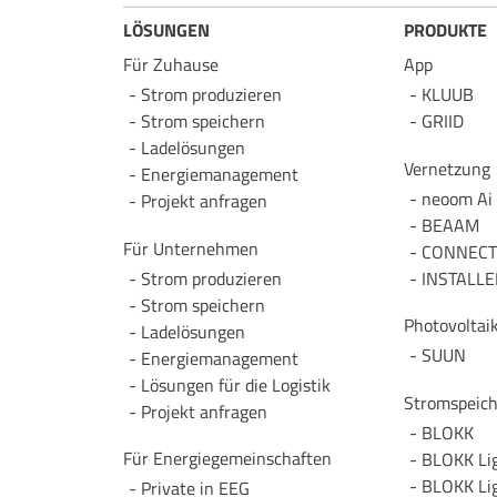
LÖSUNGEN
PRODUKTE
Für Zuhause
App
Strom produzieren
KLUUB
Strom speichern
GRIID
Lade­lösungen
Vernetzung
Energie­management
neoom Ai
Projekt anfragen
BEAAM
Für Unternehmen
CONNECT 
Strom produzieren
INSTALLE
Strom speichern
Photovoltai
Lade­lösungen
SUUN
Energie­management
Lösungen für die Logistik
Stromspeich
Projekt anfragen
BLOKK
Für Energie­gemeinschaften
BLOKK Li
BLOKK Li
Private in EEG