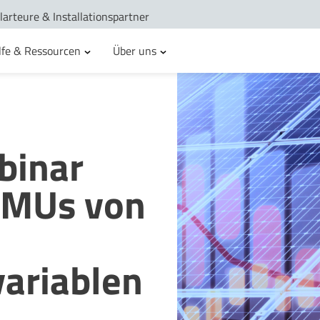
larteure & Installationspartner
lfe & Ressourcen
Über uns
binar
 KMUs von
variablen