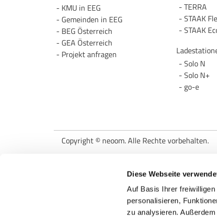
TERRA
KMU in EEG
STAAK Fl
Gemeinden in EEG
STAAK Ec
BEG Österreich
GEA Österreich
Ladestation
Projekt anfragen
Solo N
Solo N+
go-e
Copyright © neoom. Alle Rechte vorbehalten.
Datenschutz
|
AGB
|
Impressum
|
Einkaufsb
Diese Webseite verwende
Diese Website wurde mit Unterstützung von küns
Auf Basis Ihrer freiwillig
personalisieren, Funktione
zu analysieren. Außerdem 