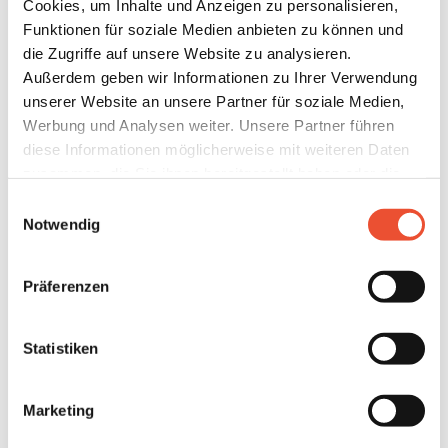
Cookies, um Inhalte und Anzeigen zu personalisieren,
Funktionen für soziale Medien anbieten zu können und
die Zugriffe auf unsere Website zu analysieren.
Außerdem geben wir Informationen zu Ihrer Verwendung
unserer Website an unsere Partner für soziale Medien,
Werbung und Analysen weiter. Unsere Partner führen
Welche Voraussetzungen gibt es für
diese Informationen möglicherweise mit weiteren Daten
die 0% Mehrwertsteuer Regelung auf
zusammen, die Sie ihnen bereitgestellt haben oder die
Photovoltaik (PV) Anlagen?
sie im Rahmen Ihrer Nutzung der Dienste gesammelt
Einwilligungsauswahl
haben. Details finden Sie unter
Notwendig
https://neoom.com/cookies
.
Die Umsatzsteuerbefreiung auf PV gilt
Präferenzen
Unsere
Datenschutzbestimmungen
und
AGB
s.
für:
Sie können dabei alle Cookies akzeptieren, nur einzelne
Statistiken
Photovoltaikanlagen mit einer
Engpassleistung
Cookie an- oder abwählen oder auch sämtliche technisch
(insgesamt) von maximal 35k KWp, die
nach dem
nicht zwingend erforderlichen Cookies ablehnen. Es
Marketing
1.1.2024
installiert werden..
werden auch Cookies zur Verfügung gestellt, bei denen
es zu einer Datenübermittlung in Drittländer kommt.