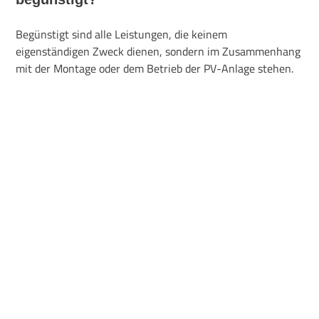
Begünstigt sind alle Leistungen, die keinem
eigenständigen Zweck dienen, sondern im Zusammenhang
mit der Montage oder dem Betrieb der PV-Anlage stehen.
Das ist zum Beispiel der Fall, wenn gemeinsam mit den
Photovoltaikmodulen das Zubehör und Speicher geliefert
und montiert werden.
Auch Komponenten, wie z.B. Wechselrichter,
Dachhalterungen, Energiemanagementsysteme,
Solarkabel oder Einspeisesteckdosen, die im
Zusammenhang mit der Lieferung von
Photovoltaikmodulen stehen sind hier mitinbegriffen.
Entfällt die Mehrwertsteuer auch, wenn
ich nur einen Stromspeicher kaufe?