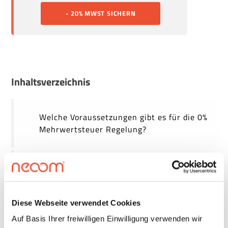
- 20% MWST SICHERN
Inhaltsverzeichnis
Welche Voraussetzungen gibt es für die 0%
Mehrwertsteuer Regelung?
Wichtige Schritte zur vergünstigten PV-
Anlage
Diese Webseite verwendet Cookies
0% Mehrwertsteuer auf PV-Anlagen: FAQs
Auf Basis Ihrer freiwilligen Einwilligung verwenden wir