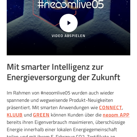
VIDEO ABSPIELEN
Mit smarter Intelligenz zur
Energieversorgung der Zukunft
Im Rahmen von #neoomlive05 wurden auch wieder
spannende und wegweisende Produkt-Neuigkeiten
präsentiert. Mit smarten Anwendungen wie
CONNECT
,
KLUUB
und
GREEN
können Kunden über die
neoom APP
bereits ihren Eigenverbrauch maximieren, überschüssige
Energie innerhalb einer lokalen Energiegemeinschaft
teilen und mit ihrem E-Fahrzeug CO2-Zertifikate an