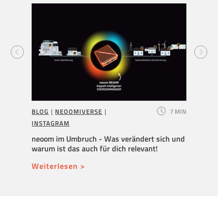
11 MIN
BLOG
|
NEOOMIVERSE
|
7 MIN
BLOG
INSTAGRAM
it
Neuer 
überni
neoom im Umbruch - Was verändert sich und
Wachs
warum ist das auch für dich relevant!
Weite
Weiterlesen >